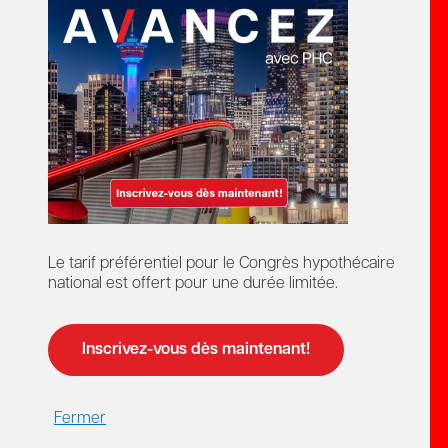
Créer un compte
02
Connexion
Pour membres et non-membres ayant un
compte avec PHC.
Le tarif préférentiel pour le Congrès hypothécaire
Les membres ont accès aux tarifs réduits pour
national est offert pour une durée limitée.
membres.
Courriel
Inscrivez-vous dès maintenant!
Mot de passe
Fermer