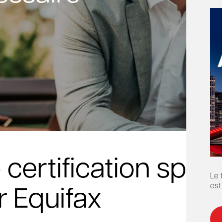
po
cl
rtification spécia
Le 
est
r Equifax