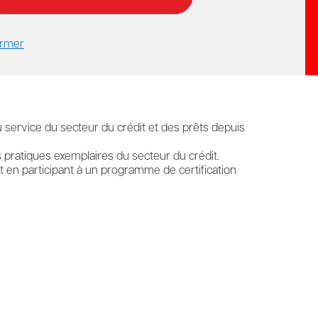
rmer
el grâce à l’expertise du crédit requise pour offrir
u service du secteur du crédit et des prêts depuis
s pratiques exemplaires du secteur du crédit.
 en participant à un programme de certification