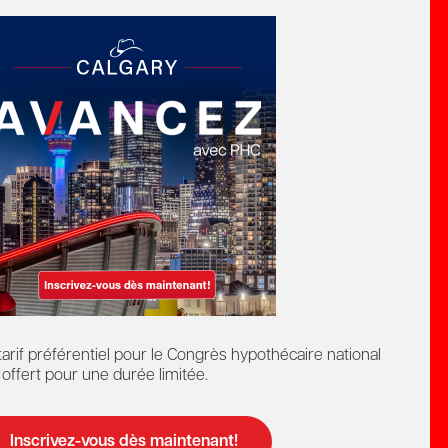
ur mieux servir vos
ients.
lisée sur le
tarif préférentiel pour le Congrès hypothécaire national
 offert pour une durée limitée.
Inscrivez-vous dès maintenant!