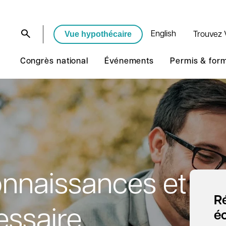
Vue hypothécaire
English
Trouvez 
Congrès national
Événements
Permis & for
onnaissances et
Ré
essaire
é