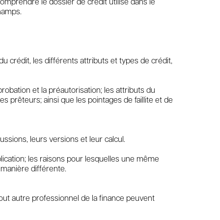
mprendre le dossier de crédit utilisé dans le
champs.
crédit, les différents attributs et types de crédit,
bation et la préautorisation; les attributs du
es prêteurs; ainsi que les pointages de faillite et de
sions, leurs versions et leur calcul.
plication; les raisons pour lesquelles une même
 manière différente.
out autre professionnel de la finance peuvent