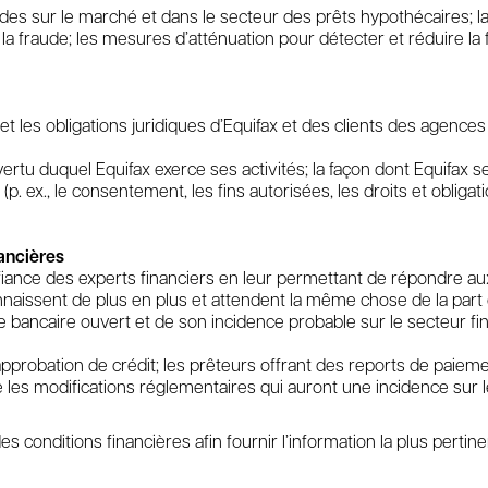
des sur le marché et dans le secteur des prêts hypothécaires; l
fraude; les mesures d’atténuation pour détecter et réduire la fra
 les obligations juridiques d’Equifax et des clients des agences 
rtu duquel Equifax exerce ses activités; la façon dont Equifax s
 (p. ex., le consentement, les fins autorisées, les droits et obl
ancières
onfiance des experts financiers en leur permettant de répondre 
aissent de plus en plus et attendent la même chose de la part d
ancaire ouvert et de son incidence probable sur le secteur fi
approbation de crédit; les prêteurs offrant des reports de paiem
ue les modifications réglementaires qui auront une incidence sur le
conditions financières afin fournir l’information la plus pertine