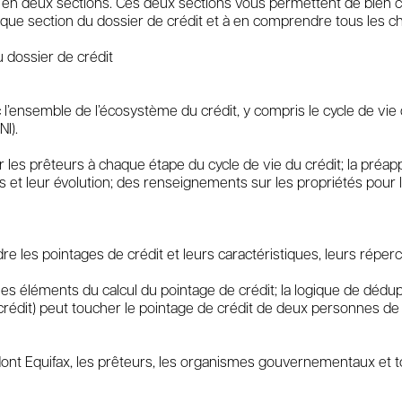
é en deux sections. Ces deux sections vous permettent de bien co
haque section du dossier de crédit et à en comprendre tous les 
 dossier de crédit
’ensemble de l’écosystème du crédit, y compris le cycle de vie du 
NI).
es prêteurs à chaque étape du cycle de vie du crédit; la préappro
sés et leur évolution; des renseignements sur les propriétés pour l
s pointages de crédit et leurs caractéristiques, leurs répercus
 les éléments du calcul du pointage de crédit; la logique de dédu
crédit) peut toucher le pointage de crédit de deux personnes de
 dont Equifax, les prêteurs, les organismes gouvernementaux et t