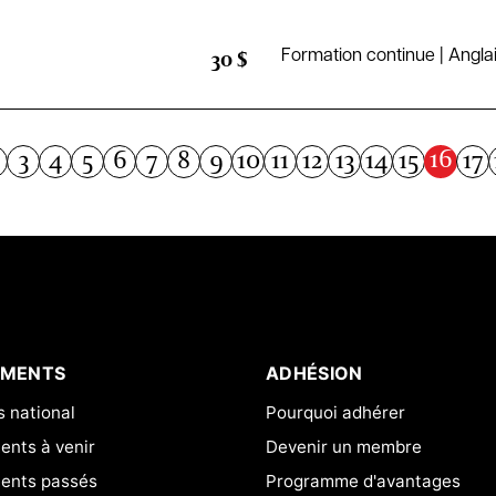
30 $
Formation continue | Angla
16
3
4
5
6
7
8
9
10
11
12
13
14
15
17
EMENTS
ADHÉSION
 national
Pourquoi adhérer
nts à venir
Devenir un membre
ents passés
Programme d'avantages