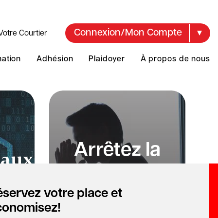
Connexion/Mon Compte
Votre Courtier
mation
Adhésion
Plaidoyer
À propos de nous
Arrêtez la
 aux
fraude
 de
servez votre place et
E
conomisez!