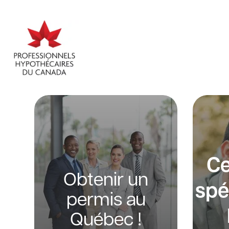
Ce
Obtenir un
spé
permis au
Québec !