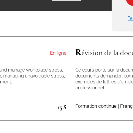
Fe
R
évision de la doc
En ligne
 and manage workplace stress.
Ce cours porte sur la docum
, managing unavoidable stress,
documents demander, comment
nment.
exemples de lettres d’empl
professionnel.
15 $
Formation continue | Franç