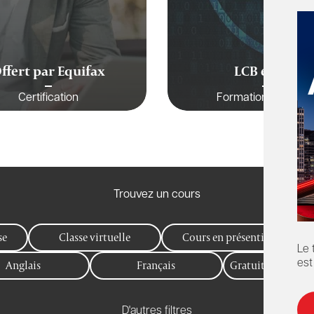
ffert par Equifax
LCB et FAT
Certification
Formation Continu
Trouvez un cours
se
Classe virtuelle
Cours en présentiel
Le 
Anglais
Français
Gratuit pour les
est
D'autres filtres