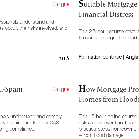
S
uitable Mortgage 
En ligne
Financial Distress
essionals understand and
 occur, the risks involved, and
This 2.5-hour course covers
focusing on regulated lende
20 $
Formation continue | Angla
H
ti-Spam
ow Mortgage Prof
En ligne
Homes from Flood
ionals understand and comply
This 1.5-hour online course
n key requirements, how CASL
risks and prevention. Learn 
oing compliance.
practical steps homeowners
—from flood damage.