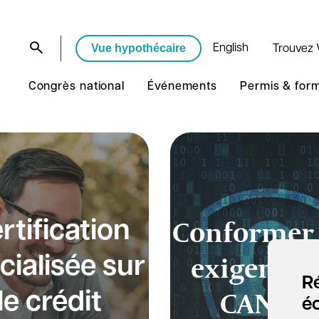
Vue hypothécaire
English
Trouvez 
Congrès national
Événements
Permis & for
Conformer
rtification
exigences
cialisée sur
Ré
CANAF
le crédit
é