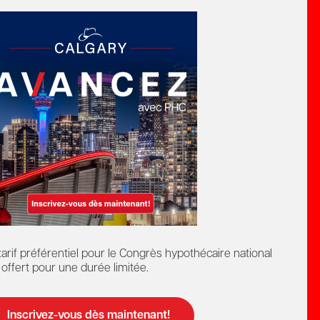
Détection et prévention de la
fraude dans le secteur
hypothécaire
e
Formation Continue
Cours en ligne
Formation continue
tarif préférentiel pour le Congrès hypothécaire national
 membres
 offert pour une durée limitée.
Inscrivez-vous dès maintenant!