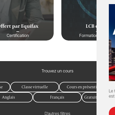
ffert par Equifax
LCB et FAT
Certification
Formation Continu
Trouvez un cours
se
Classe virtuelle
Cours en présentiel
Le 
Anglais
Français
Gratuit pour les
est
D'autres filtres