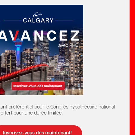
Détection et prévention de la
fraude dans le secteur
hypothécaire
e
Formation Continue
Cours en ligne
Formation continue
tarif préférentiel pour le Congrès hypothécaire national
 membres
 offert pour une durée limitée.
Inscrivez-vous dès maintenant!