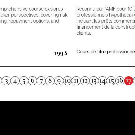
comprehensive course explores
Reconnu par l'AMF pour 10 U
oker perspectives, covering risk
professionnels hypothécaire
ing, repayment options, and
incluant les prêts commercia
financement de la construc
clients.
199 $
Cours de titre professionne
17
3
4
5
6
7
8
9
10
11
12
13
14
15
16