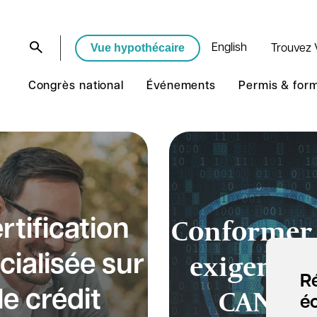
Vue hypothécaire
English
Trouvez 
Congrès national
Événements
Permis & for
Conformer
rtification
exigences
cialisée sur
Ré
CANAF
le crédit
é