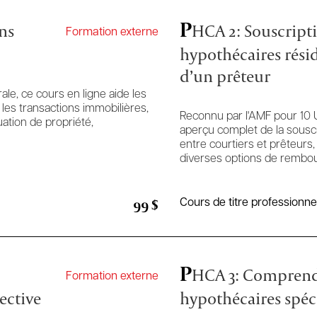
P
ns
HCA 2: Souscripti
Formation externe
hypothécaires rési
d’un prêteur
le, ce cours en ligne aide les
es transactions immobilières,
Reconnu par l'AMF pour 10 U
uation de propriété,
aperçu complet de la souscr
entre courtiers et prêteurs,
diverses options de rembo
99 $
Cours de titre professionne
P
HCA 3: Comprendr
Formation externe
ective
hypothécaires spéci