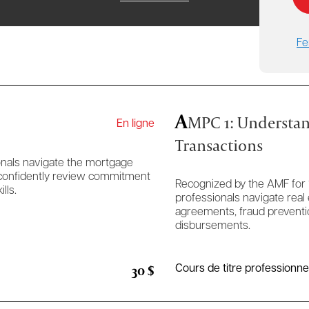
Fe
A
MPC 1: Understan
En ligne
Transactions
onals navigate the mortgage
 confidently review commitment
Recognized by the AMF for 
lls.
professionals navigate real
agreements, fraud prevention
disbursements.
30 $
Cours de titre professionnel