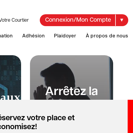
Connexion/Mon Compte
Votre Courtier
mation
Adhésion
Plaidoyer
À propos de nous
Arrêtez la
 aux
fraude
 de
servez votre place et
E
conomisez!