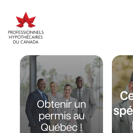
Ce
Obtenir un
spé
permis au
Québec !