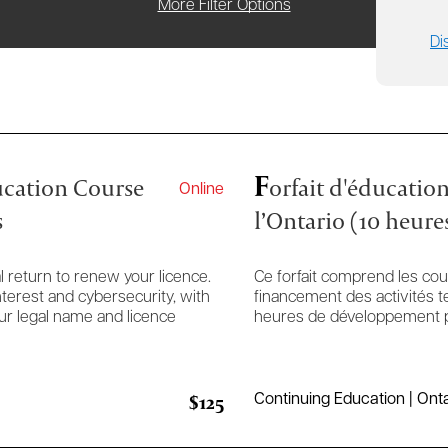
More Filter Options
Di
F
cation Course
orfait d'éducatio
Online
s
l’Ontario (10 heure
 return to renew your licence.
Ce forfait comprend les cou
nterest and cybersecurity, with
financement des activités te
r legal name and licence
heures de développement p
$125
Continuing Education | Onta