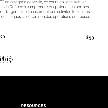
C de catégorie générale, ce cours en ligne aide les
res du Québec à comprendre et appliquer les normes
nt d’argent et le financement des activités terroristes,
n des risques, la déclaration des opérations douteuses
$99
nch
18
19
RESOURCES