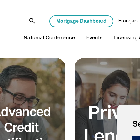
Mortgage Dashboard
Français
National Conference
Events
Licensing
Priva
dvanced
S
Credit
Lendi