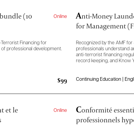
A
 bundle (10
nti-Money Launde
Online
for Management (
Terrorist Financing for
Recognized by the AMF for 
 of professional development.
professionals understand a
anti-terrorist financing reg
record keeping, and Know Y
$99
Continuing Education | Engl
C
t et le
onformité essenti
Online
s
professionnels hyp