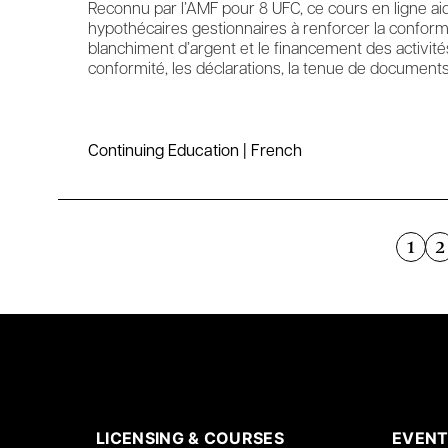
Reconnu par l’AMF pour 8 UFC, ce cours en ligne ai
hypothécaires gestionnaires à renforcer la conformi
blanchiment d’argent et le financement des activités
conformité, les déclarations, la tenue de documents 
Continuing Education | French
1
2
LICENSING & COURSES
EVENT