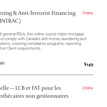
ring & Anti-Terrorist Financing
Online
FINTRAC)
8 general PDUs, this online course helps mortgage
nd comply with Canada’s anti-money laundering and
ulations, covering compliance programs, reporting,
our Client requirements.
$149
ish
elle — LCB et FAT pour les
Online
othécaires non gestionnaires