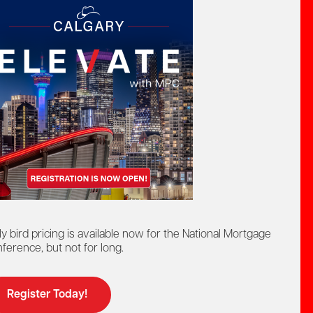
Ontario Mortgage Broker
ourse
Education Program
Licensing
ly bird pricing is available now for the National Mortgage
Online Learning
Continuing Education
ference, but not for long.
ers
Register Today!