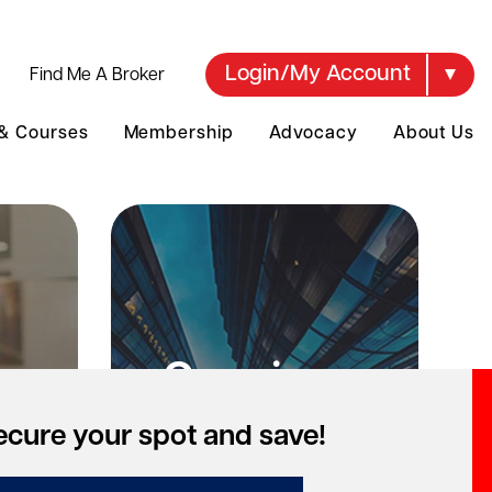
Login/My Account
Find Me A Broker
 & Courses
Membership
Advocacy
About Us
Opening a
te
brokerage?
ecure your spot and save!
ng