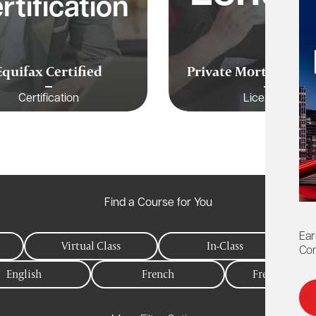
rtification
Equifax Certified
Private Mortgages C
Certification
Licensing
Find a Course for You
Ear
Virtual Class
In-Class
Con
English
French
Free to Memb