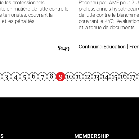
de les professionnels
Reconnu par l'AMF pour 2 UF
té en matière de lutte contre le
professionnels hypothécai
 terroristes, couvrant la
de lutte contre le blanchime
et les pénalités.
couvrant le KYC, l’évaluatio
et la tenue de documents.
$149
Continuing Education | Fre
9
3
4
5
6
7
8
10
11
12
13
14
15
16
17
S
MEMBERSHIP